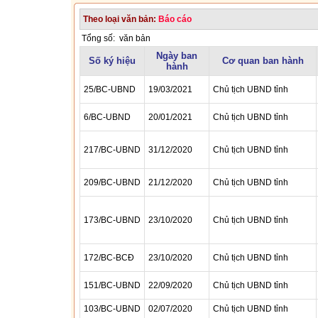
Theo loại văn bản:
Báo cáo
Tổng số:
văn bản
Ngày ban
Số ký hiệu
Cơ quan ban hành
hành
25/BC-UBND
19/03/2021
Chủ tịch UBND tỉnh
6/BC-UBND
20/01/2021
Chủ tịch UBND tỉnh
217/BC-UBND
31/12/2020
Chủ tịch UBND tỉnh
209/BC-UBND
21/12/2020
Chủ tịch UBND tỉnh
173/BC-UBND
23/10/2020
Chủ tịch UBND tỉnh
172/BC-BCĐ
23/10/2020
Chủ tịch UBND tỉnh
151/BC-UBND
22/09/2020
Chủ tịch UBND tỉnh
103/BC-UBND
02/07/2020
Chủ tịch UBND tỉnh